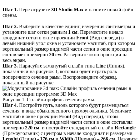
Шаг 1.
Перезагрузите
3D Studio Max
и начните новый файл
сцены.
Шаг 2.
Выберите в качестве единиц измерения сантиметры и
установите шаг сетки равным
1 см
. Переместите начало
координат сетки в окне проекции
Front
(Вид спереди) в
левый нижний угол окна и установите масштаб, при котором
вертикальный размер видимой части сетки в окне проекции
составляет примерно
20 см
. Разверните окно проекции на
весь экран.
Шаг 3.
Нарисуйте замкнутый сплайн типа
Line
(Линия),
показанный на рисунок 1, который будет играть роль
поперечного сечения рамы. Воспроизведите образец,
показанный на рисунке.
Рисунок 1. Сплайн-профиль сечения рамы.
Шаг 4.
Постройте путь, вдоль которого будут размещаться
сечения, в виде обыкновенного прямоугольника. Увеличьте
масштаб в окне проекции
Front
(Вид спереди), чтобы
вертикальный размер видимой части сетки в окне составлял
примерно
220 см
, и постройте стандартный сплайн
Rectangle
(Прямоугольник) с центром в начале координат и размерами
Lenght
(Длина) -
176 см
и
Width
(Ширина) –
266 см
. Назовите