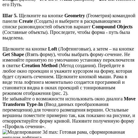
его Путь.
Шаг 5.
Щелкните на кнопке
Geometry
(Геометрия) командной
панели
Create
(Создать) и выберите в раскрывающемся
списке разновидностей объектов вариант
Compound Objects
(Составные объекты). Проследите, чтобы форма - путь была
выделена.
Щелкните на кнопке
Loft
(Лофтинговые), а затем – на кнопке
Get Shape
(Взять форму), чтобы выбрать форму-сечение. Не
изменяйте принятую по умолчанию установку переключателя
в свитке
Creation Method
(Метод создания). Перейдите в
любое окно проекции и укажите курсором на форму, которая
будет служить сечением. Щелкните кнопкой мыши. Рама в
виде тела лофтинга моментально создается программой и
становится видна в окнах проекций с тонированным
режимом отображения (рис. 2).
Не забывайте о возможности использовать окно диалога
Move
Transform
Type-In
(Ввод данных преобразования
перемещения) для точного размещения вершин. Остальные
вершины поместите примерно так, как показано на рисунке, и
откорректируйте форму кривой. Назовите полученную форму
«Профиль сечения».