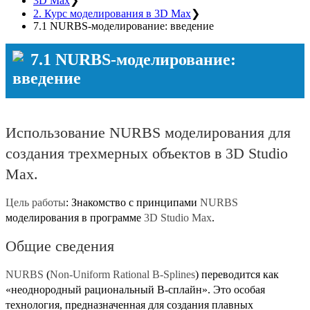
3D Max
❯
2. Курс моделирования в 3D Max
❯
7.1 NURBS-моделирование: введение
7.1 NURBS-моделирование:
введение
Использование NURBS моделирования для
создания трехмерных объектов в 3D Studio
Max.
Цель работы
: Знакомство c принципами
NURBS
моделирования в программе
3D Studio Max
.
Общие сведения
NURBS
(
Non-Uniform Rational B-Splines
) переводится как
«неоднородный рациональный В-сплайн». Это особая
технология, предназначенная для создания плавных