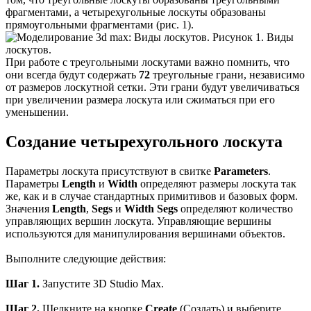
фрагментами, а четырехугольные лоскуты образованы
прямоугольными фрагментами (рис. 1).
Рисунок 1. Виды
лоскутов.
При работе с треугольными лоскутами важно помнить, что
они всегда будут содержать
72
треугольные грани, независимо
от размеров лоскутной сетки. Эти грани будут увеличиваться
при увеличении размера лоскута или сжиматься при его
уменьшении.
Создание четырехугольного лоскута
Параметры лоскута присутствуют в свитке
Parameters
.
Параметры
Length
и
Width
определяют размеры лоскута так
же, как и в случае стандартных примитивов и базовых форм.
Значения
Length
,
Segs
и
Width Segs
определяют количество
управляющих вершин лоскута. Управляющие вершины
используются для манипулирования вершинами объектов.
Выполните следующие действия:
Шаг 1.
Запустите 3D Studio Max.
Шаг 2.
Щелкните на кнопке
Create
(Создать) и выберите