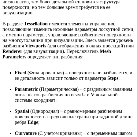
число шагов, тем более детальной становится структура
поверхности, но тем большее время требуется на ее
визуализацию.
В разделе
Tessellation
имеются элементы управления,
позволяющие изменить исходные параметры лоскутной сетки,
а именно параметры, управляющие разбиением поверхности
на многоугольники при визуализации. Здесь задается уровень
разбиения
Viewports
(для отображения в окнах проекций) или
Renderer
(для визуализации). Переключатель
Mesh
Parameters
определяет тип разбиения:
Fixed
(Фиксированная) – поверхность не разбивается, и
ее детальность зависит только от параметра
Steps
;
Parametric
(Параметрическая) – с раздельным заданием
числа шагов разбиения по осям
U
и
V
локальной
системы координат;
Spatial
(Однородная) – с равномерным разбиением
поверхности на треугольные грани при заданной длине
ребра
Edge
;
Curvature
(С учетом кривизны) – с переменным шагом