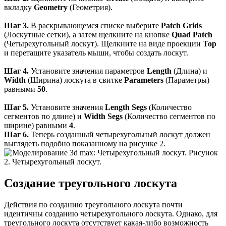
вкладку
Geometry
(Геометрия).
Шаг 3.
В раскрывающемся списке выберите
Patch Grids
(Лоскутные сетки), а затем щелкните на кнопке
Quad Patch
(Четырехугольный лоскут). Щелкните на виде проекции
Тор
и перетащите указатель мыши, чтобы создать лоскут.
Шаг 4.
Установите значения параметров
Length
(Длина) и
Width
(Ширина) лоскута в свитке
Parameters
(Параметры)
равными
50
.
Шаг 5.
Установите значения
Length Segs
(Количество
сегментов по длине) и
Width Segs
(Количество сегментов по
ширине) равными
4
.
Шаг 6.
Теперь созданный четырехугольный лоскут должен
выглядеть подобно показанному на рисунке 2.
Рисунок
2. Четырехугольный лоскут.
Создание треугольного лоскута
Действия по созданию треугольного лоскута почти
идентичны созданию четырехугольного лоскута. Однако, для
треугольного лоскута отсутствует какая-либо возможность