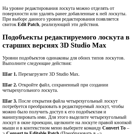
На уровне редактирования лоскута можно отделять от
поверхности или удалять ранее добавленные к ней лоскуты.
При выборе данного уровня редактирования появляется
свиток
Edit Patch
, реализующий эти действия.
Подобъекты редактируемого лоскута в
старших версиях 3D Studio Max
Уровни подобъектов одинаковы для обоих типов лоскутов.
Выполните следующие действия:
Шаг 1.
Перезагрузите 3D Studio Max.
Шаг 2.
Откройте файл, сохраненный при создании
четырехугольного лоскута.
Шаг 3.
После открытия файла четырехугольный лоскут
потребуется преобразовать в редактируемый лоскут, чтобы
можно было получить доступ к его подобъектам и
манипулировать ими. Для этого выделите четырехугольный
лоскут в окне проекции, щелкните на лоскуте правой кнопкой
мыши и в контекстном меню выберите команду
Convert To
–
>
Convert to Editable Patch
(Преобразовать в –>