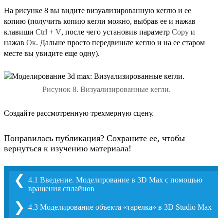
На рисунке 8 вы видите визуализированную кеглю и ее
копию (получить копию кегли можно, выбрав ее и нажав
клавиши
Ctrl + V
, после чего установив параметр
Copy
и
нажав
Ок
. Дальше просто передвиньте кеглю и на ее старом
месте вы увидите еще одну).
Рисунок 8. Визуализированные кегли.
Создайте рассмотренную трехмерную сцену.
Понравилась публикация? Сохраните ее, чтобы
вернуться к изучению материала!
❮
4.1 Введение. Моделирование в 3D Max с помощью
вращения сплайнов
❯
4.3 Моделирование объекта «тарелка» в 3D Studio Max