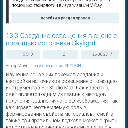
помощью технологии визуализации V-Ray
перейти в раздел уроков
13.3 Создание освещения в сцене с
Выберите тег, чтобы быстро найти публикацию по теме:
помощью источника Skylight
15 540
2
26.06.2017
Автор: Anvi | Теги:
освещение
,
SKYLIGHT
Изучение основных приемов создания и
настройки источников освещения с помощью
инструментов 3D Studio Max. Как известно,
свет является одним из главных методов
получения реалистичного 3D-изображения, так
как играет неотъемлемую роль в
формировании свойств материалов, теней, а
также при правильном подходе может скрыть
недостатки и подчеркнуть важные детали в