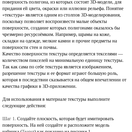
поверхность полигона, из которых состоят 3D-модели, для
придания ей цвета, окраски или иллюзии рельефа. Понятие
«текстура» является одним из столпов 3D-моделирования,
поскольку позволяет воспроизвести малые объекты
поверхности, создание которых полигонами оказалось бы
чрезмерно ресурсоёмким. Например, шрамы на коже,
складки на одежде, мелкие камни и прочие предметы на
поверхности стен и почвы.
Качество поверхности текстуры определяется текселями —
количеством пикселей на минимальную единицу текстуры.
Так как сама по себе текстура является изображением,
разрешение текстуры и ее формат играют большую роль,
которая в последствии сказывается на общем впечатлении от
качества графики в 3D-приложении.
Для использования в материале текстуры выполните
следующие действия:
Шаг 1.
Создайте плоскость, которая будет имитировать
поверхность. На ней создайте и расположите модель
чайника (
Teapot
) как показано на рисунке 1.