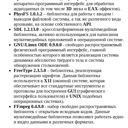
аппаратно-программный интерфейс для обработки
аудиоданных (в том числе
3D
звука и
EAX
-эффектов).
PhysFS 1.0.1.2
– библиотека для работы с вводом /
выводом файловой системы, а так же различного вида
архивами, на основе собственного
API
.
SDL 1.2.13.0
- кроссплатформенная мультимедийная
библиотека, активно использующаяся для написания
мультемедийных приложений в операционной системе.
GNU/Linux ODE 0.9.0.0
- свободно распространяемый
физический программный интерфейс, главной
особенностью которого является реализация системы
динамики абсолютно твёрдого тела и система
обнаружения столкновений.
FreeType 2.3.5.0
– библиотека, реализующая
растеризацию шрифтов. Данная библиотека
используется в
X11
(оконной системе, которая
обеспечивает все стандартные инструменты и
протоколы для построения
GUI
(графического
интерфейса пользователя) в
UNIX
подобных
операционных системах).
FFmpeg 0.4.9.0
- набор свободно распространяемых
библиотек с открытым исходным кодом. Данные
мультимедийные библиотеки позволяют работать аудио
и видео данными в различных форматах.