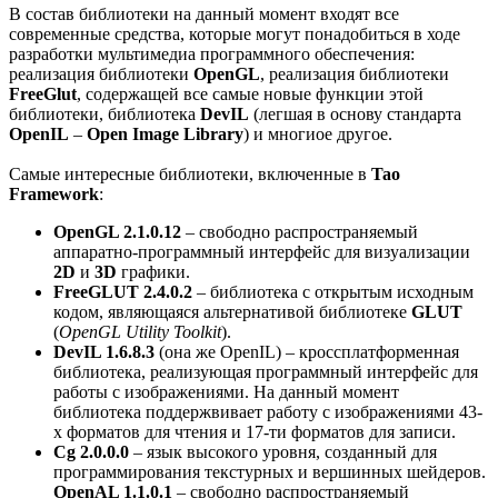
В состав библиотеки на данный момент входят все
современные средства, которые могут понадобиться в ходе
разработки мультимедиа программного обеспечения:
реализация библиотеки
OpenGL
, реализация библиотеки
FreeGlut
, содержащей все самые новые функции этой
библиотеки, библиотека
DevIL
(легшая в основу стандарта
OpenIL
–
Open Image Library
) и многиое другое.
Самые интересные библиотеки, включенные в
Tao
Framework
:
OpenGL 2.1.0.12
– свободно распространяемый
аппаратно-программный интерфейс для визуализации
2D
и
3D
графики.
FreeGLUT 2.4.0.2
– библиотека с открытым исходным
кодом, являющаяся альтернативой библиотеке
GLUT
(
OpenGL Utility Toolkit
).
DevIL 1.6.8.3
(она же OpenIL) – кроссплатформенная
библиотека, реализующая программный интерфейс для
работы с изображениями. На данный момент
библиотека поддержвивает работу с изображениями 43-
х форматов для чтения и 17-ти форматов для записи.
Cg 2.0.0.0
– язык высокого уровня, созданный для
программирования текстурных и вершинных шейдеров.
OpenAL 1.1.0.1
– свободно распространяемый