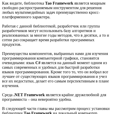
Как видите, библиотека
Tao Framework
является мощным
свободно распространяемым инструментом для решения
любых мультимедийных задач преимущественно кросс-
платформенного характера.
Работая с данной библиотекой, разработчик или группа
разработчиков могут использовать базу алгоритмов и
реализованных за многие годы методов, что в десятки, а то и
сотни раз сокращает время разработки программных
продуктов.
Преимущества компонентов, выбранных нами для изучения
программирования компьютерной графики, становятся
очевидными: язык
C#
является на данный момент одним из
самых современных и удобных для быстрой разработки
языков программирования. Кроме того то, что он вобрал все
лучшее от существующих языков программирования и учел
все их недостатки, делает его самым перспективным в плане
изучения.
Среда
.NET Framework
является крайне дружелюбной для
программиста – она невероятно удобна.
В следующей части главы мы рассмотрим процесс установки
библиотеки
Tao Framework
на локальный компьютер