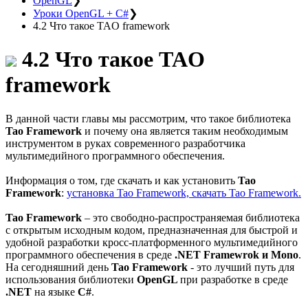
OpenGL
❯
Уроки OpenGL + C#
❯
4.2 Что такое TAO framework
4.2 Что такое TAO
framework
В данной части главы мы рассмотрим, что такое библиотека
Tao Framework
и почему она является таким необходимым
инструментом в руках современного разработчика
мультимедийного программного обеспечения.
Информация о том, где скачать и как установить
Tao
Framework
:
установка Tao Framework, скачать Tao Framework.
Tao Framework
– это свободно-распространяемая библиотека
с открытым исходным кодом, предназначенная для быстрой и
удобной разработки кросс-платформенного мультимедийного
программного обеспечения в среде
.NET Framewrok и Mono
.
На сегодняшний день
Tao Framework
- это лучший путь для
использования библиотеки
OpenGL
при разработке в среде
.NET
на языке
C#
.