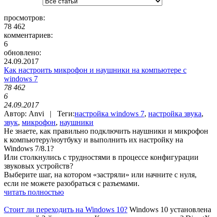
просмотров:
78 462
комментариев:
6
обновлено:
24.09.2017
Как настроить микрофон и наушники на компьютере c
windows 7
78 462
6
24.09.2017
Автор: Anvi | Теги:
настройка windows 7
,
настройка звука
,
звук
,
микрофон
,
наушники
Не знаете, как правильно подключить наушники и микрофон
к компьютеру/ноутбуку и выполнить их настройку на
Windows 7/8.1?
Или столкнулись с трудностями в процессе конфигурации
звуковых устройств?
Выберите шаг, на котором «застряли» или начните с нуля,
если не можете разобраться с разъемами.
читать полностью
Стоит ли переходить на Windows 10?
Windows 10 установлена