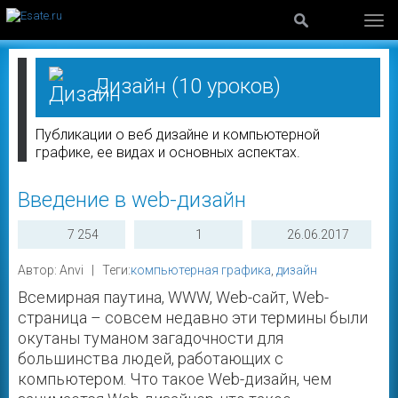
Дизайн
(10 уроков)
Публикации о веб дизайне и компьютерной
графике, ее видах и основных аспектах.
Введение в web-дизайн
7 254
1
26.06.2017
Автор: Anvi | Теги:
компьютерная графика
,
дизайн
Всемирная паутина, WWW, Web-сайт, Web-
страница – совсем недавно эти термины были
окутаны туманом загадочности для
большинства людей, работающих с
компьютером. Что такое Web-дизайн, чем